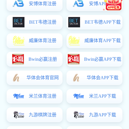
威尼斯官方娱乐
机构设置
党建工作
威尼斯官方娱乐网站简
支部概况
网站概况