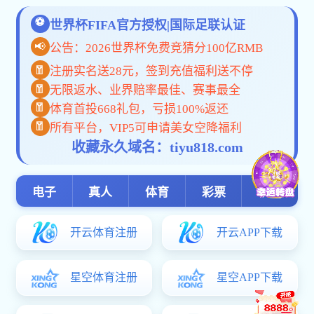
当前位置：
威尼斯官方娱乐网站首页
>
公告通知
> 正文
机电工程威尼斯官方
各位考生，根据青岛科技大学机电工程威尼斯官方娱乐网