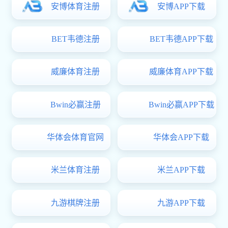
青
青岛
时间
应
“应
碳发
轮
轮胎
联合