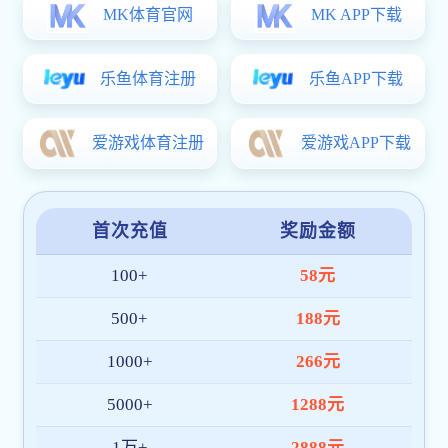
会议指出，开展正确政绩观学习，正是为了从思想根源
育的重要意义，要深刻理解、准确把握、全面落实“立
方娱乐网站实现“攀高提效”提供坚强的思想保障。
会议要求，威尼斯官方娱乐网站各党支部要精心组织、
习教育的重大意义，以高度政治自觉投身学习教育，为
实高效的方式方法，力戒形式主义，切实将学习成果转
要始终聚焦实干实效，聚力争创实绩，把学习教育与威
干实绩检验学习成效，推动“十五五”开好局、起好步。
（一审：崔瑛，二审：周韫涵，三审：李国梁）
威尼斯官方娱乐
机构设置
党建工作
威尼斯官方娱乐网站简
支部概况
网站概况