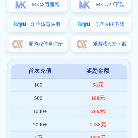
会上，逄柏鹏结合威尼斯官方娱乐网站“三全三力”征
了大学生参军入伍的学费补偿、升学就业优待、退役安
会上，孙铭志围绕大学毕业生参军入伍途径展开详细讲
拔流程、待遇保障、发展前景等方面逐一解读，并结合
国志向，把青春融入国防事业，在军营中淬炼成钢，并
本次活动让同学们全面了解了征兵政策与军营发展路径
顺利开展做了充分动员。
（一审：张澳；二审：崔瑛；三审：逄柏鹏）
威尼斯官方娱乐
机构设置
党建工作
威尼斯官方娱乐网站简
支部概况
网站概况
历史沿革
介
党建动态