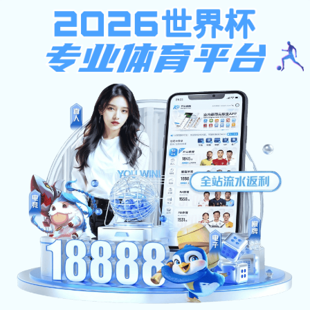
新爱体育app
威尼斯官方娱
威尼斯官方娱
机构设置
党建工
乐网站首页
乐网站概况