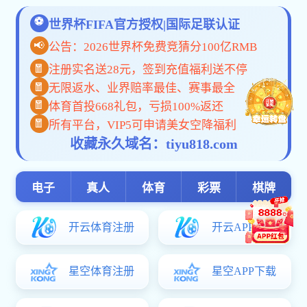
当前位置：
威尼斯官方娱乐网站首页
>
教务通知
> 正文
鲁课联盟2
根据学校《新宝2登录线路检测组织开展鲁课联盟202
娱乐网站形式初审，院内外评委评审后，拟推荐以下案
案例类型
案例名称
负责人
AI 技术赋能“工程材料与机制基
智慧课程
赵海霞
础”课程教学
公示期三天（2025年11月10日-11月12日），如
联系人：张老师
办公电话：88956118