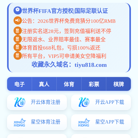
教务通知
威尼斯官方娱乐网站首页
机
根据
《普
第一
机
建
根据
官方