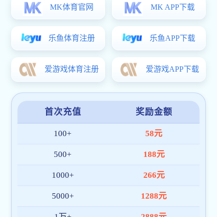
新
根据
〔2
师。
2
根据
的通
课程
鲁
根据
报，