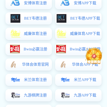
月2
2
*排
威尼斯
机
根据
《普
第二
2
根据
工作
共拟