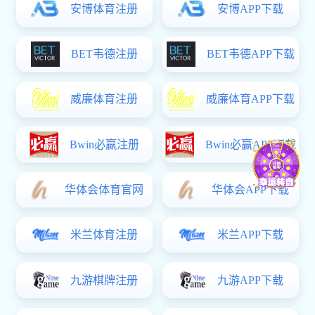
杨
习近
华，
传七
七十
体青
机
七秩
学建